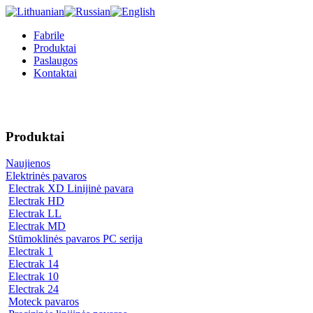
Fabrile
Produktai
Paslaugos
Kontaktai
Produktai
Naujienos
Elektrinės pavaros
Electrak XD Linijinė pavara
Electrak HD
Electrak LL
Electrak MD
Stūmoklinės pavaros PC serija
Electrak 1
Electrak 14
Electrak 10
Electrak 24
Moteck pavaros