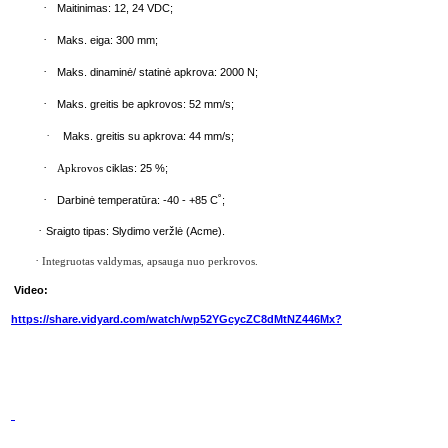
·
Maitinimas: 12, 24 VDC;
·
Maks. eiga: 300 mm;
·
Maks. dinaminė/ statinė apkrova: 2000 N;
·
Maks. greitis be apkrovos: 52 mm/s;
·
Maks. greitis su apkrova: 44 mm/s;
·
ciklas: 25 %;
Apkrovos
·
Darbinė temperatūra: -40 - +85 C˚;
·
Sraigto tipas: Slydimo veržlė (Acme).
·
Integruotas valdymas, apsauga nuo perkrovos.
Video:
https://share.vidyard.com/watch/wp52YGcycZC8dMtNZ446Mx?