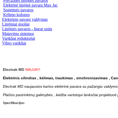
Precizinės linijinės pavaros
Elektrinė linijinė pavara Max Jac
Sraigtinės pavaros
Kėlimo kolonos
Elektrinių pavarų valdymas
Linijiniai guoliai
Linijinės pavaros - linear units
Matavimo sistemos
Varikliai reduktoriai
Vibro varikliai
Electrak MD
NAUJA!!!
Elektrinis cilindras , kėlimas, traukimas , sinchronizavimas , C
Electrak MD naujausios kartos elektrin
ė pavara su pažangiu valdymo 
Plačios pasirinkimų galimybės , leidžia vartotojui lanksčiai projektuoti
Specifikacijos: