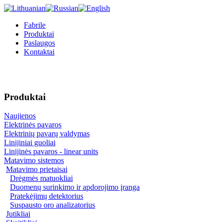
Fabrile
Produktai
Paslaugos
Kontaktai
Produktai
Naujienos
Elektrinės pavaros
Elektrinių pavarų valdymas
Linijiniai guoliai
Linijinės pavaros - linear units
Matavimo sistemos
Matavimo prietaisai
Drėgmės matuokliai
Duomenų surinkimo ir apdorojimo įranga
Pratekėjimų detektorius
Suspausto oro analizatorius
Jutikliai