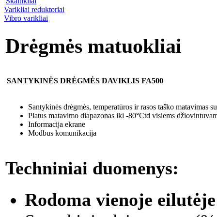
Skaitikliai
Varikliai reduktoriai
Vibro varikliai
Drėgmės matuokliai
SANTYKINĖS DRĖGMĖS DAVIKLIS FA500
Santykinės drėgmės, temperatūros ir rasos taško matavimas su
Platus matavimo diapazonas iki -80°Ctd visiems džiovintuvam
Informacija ekrane
Modbus komunikacija
Techniniai duomenys:
Rodoma vienoje eilutėje