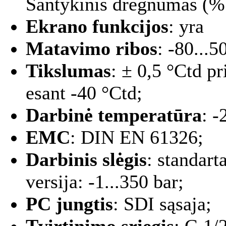
Santykinis drėgnumas (% 
Ekrano funkcijos
: yra
Matavimo ribos
: -80...
Tikslumas
: ± 0,5 °Ctd pr
esant -40 °Ctd;
Darbinė temperatūra
: -
EMC
: DIN EN 61326;
Darbinis slėgis
: standart
versija: -1...350 bar;
PC jungtis
: SDI sąsaja;
Tvirtinimo sriegis
: G 1/